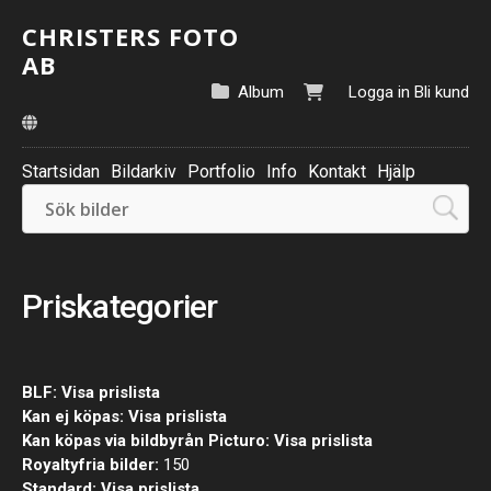
CHRISTERS FOTO
AB
Album
Logga in
Bli kund
Startsidan
Bildarkiv
Portfolio
Info
Kontakt
Hjälp
Priskategorier
BLF:
Visa prislista
Kan ej köpas:
Visa prislista
Kan köpas via bildbyrån Picturo:
Visa prislista
Royaltyfria bilder:
150
Standard:
Visa prislista